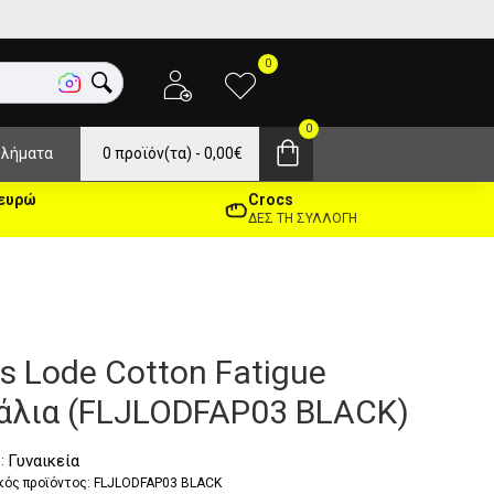
0
0
λήματα
0 προϊόν(τα) - 0,00€
 ευρώ
Crocs
ΔΕΣ ΤΗ ΣΥΛΛΟΓΗ
s Lode Cotton Fatigue
άλια (FLJLODFAP03 BLACK)
Γυναικεία
:
κός προϊόντος:
FLJLODFAP03 BLACK