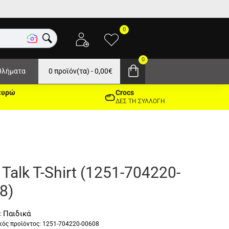
0
0
θλήματα
0 προϊόν(τα) - 0,00€
ευρώ
Crocs
ΔΕΣ ΤΗ ΣΥΛΛΟΓΗ
Talk T-Shirt (1251-704220-
8)
Παιδικά
:
ός προϊόντος:
1251-704220-00608