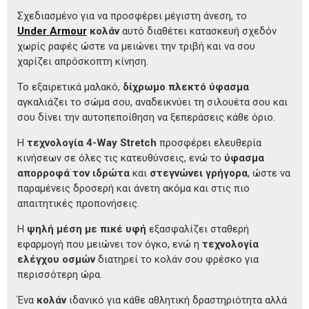
Σχεδιασμένο για να προσφέρει μέγιστη άνεση, το
Under Armour
κολάν
αυτό διαθέτει κατασκευή σχεδόν
χωρίς ραφές ώστε να μειώνει την τριβή και να σου
χαρίζει απρόσκοπτη κίνηση.
Το εξαιρετικά μαλακό,
δίχρωμο πλεκτό ύφασμα
αγκαλιάζει το σώμα σου, αναδεικνύει τη σιλουέτα σου και
σου δίνει την αυτοπεποίθηση να ξεπεράσεις κάθε όριο.
Η
τεχνολογία 4-Way Stretch
προσφέρει ελευθερία
κινήσεων σε όλες τις κατευθύνσεις, ενώ το
ύφασμα
απορροφά τον ιδρώτα
και
στεγνώνει γρήγορα
, ώστε να
παραμένεις δροσερή και άνετη ακόμα και στις πιο
απαιτητικές προπονήσεις.
Η
ψηλή μέση με πικέ υφή
εξασφαλίζει σταθερή
εφαρμογή που μειώνει τον όγκο, ενώ η
τεχνολογία
ελέγχου οσμών
διατηρεί το κολάν σου φρέσκο για
περισσότερη ώρα.
Ένα
κολάν
ιδανικό για κάθε αθλητική δραστηριότητα αλλά