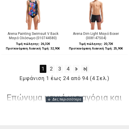
Arena Painting Swimsuit V Back
Arena Dim Light Μαγιό Boxer
Μαγιό Ολόσωμο (010744580)
(008147504)
Τιμή πώλησης:
26,32€
Τιμή πώλησης:
20,72€
Προτεινόμενη Λιανική Τιμή: 32,90€
Προτεινόμενη Λιανική Τιμή: 25,90€
1
2
3
4
>
>|
Εμφάνιση 1 έως 24 από 94 (4 Σελ.)
Επώνυμα μαγιό για αγόρια και
κορίτσια σε πολλά χρώματα και
στυλ