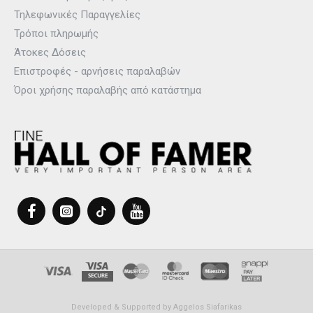
είναι ιδανικά για πιο ενεργητικές προπονήσεις.
Τηλεφωνικές Παραγγελίες
Τρόποι πληρωμής
Άτοκες Δόσεις
Αν προτιμά κάτι πιο παιχνιδιάρικο, μπορεί να δημιουργήσει το
Επιστροφές - αρνήσεις παραλαβών
δικό της μοναδικό στυλ με μπικίνι, επιλέγοντας ανάμεσα σε
Όροι χρήσης παραλαβής από κατάστημα
ένα ευρύ φάσμα από τοπ και κάτω μέρη,
όπως απλά σλιπ ή ψηλόμεσα παιδικά μαγιό.
Ενθάρρυνε την μικρή σου να διαλέξει το μαγιό που ταιριάζει
στον δικό της μοναδικό χαρακτήρα και να απολαύσει τις
καλοκαιρινές περιπέτειες με στυλ και κυρίως με άνεση κάθε
στιγμή κοντά στο νερό.
Μαγιό για Κορίτσια - Εφαρμογή
Developed & Supported by
Aggelos Siafarikas