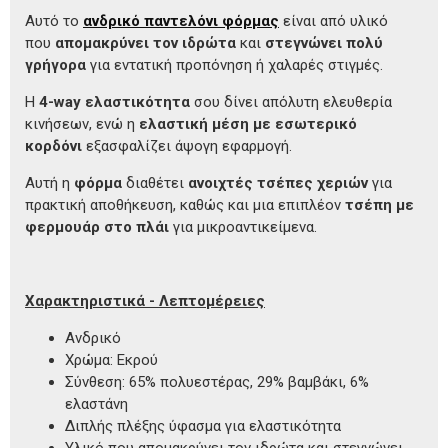
Αυτό το
ανδρικό παντελόνι φόρμας
είναι από υλικό
που
απομακρύνει τον ιδρώτα
και
στεγνώνει πολύ
γρήγορα
για εντατική προπόνηση ή χαλαρές στιγμές.
Η
4-way ελαστικότητα
σου δίνει απόλυτη ελευθερία
κινήσεων, ενώ η
ελαστική μέση με εσωτερικό
κορδόνι
εξασφαλίζει άψογη εφαρμογή.
Αυτή η
φόρμα
διαθέτει
ανοιχτές τσέπες χεριών
για
πρακτική αποθήκευση, καθώς και μια επιπλέον
τσέπη με
φερμουάρ στο πλάι
για μικροαντικείμενα.
Χαρακτηριστικά - Λεπτομέρειες
Ανδρικό
Χρώμα: Εκρού
Σύνθεση: 65% πολυεστέρας, 29% βαμβάκι, 6%
ελαστάνη
Διπλής πλέξης ύφασμα για ελαστικότητα
Υλικό που απομακρύνει τον ιδρώτα και στεγνώνει