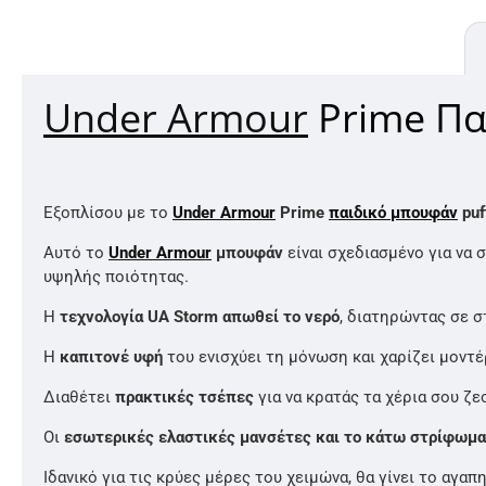
Under Armour
Prime Πα
Εξοπλίσου με το
Under Armour
Prime
παιδικό μπουφάν
puf
Αυτό το
Under Armour
μπουφάν
είναι σχεδιασμένο για να 
υψηλής ποιότητας.
Η
τεχνολογία UA Storm απωθεί το νερό
, διατηρώντας σε σ
Η
καπιτονέ υφή
του ενισχύει τη μόνωση και χαρίζει μοντέ
Διαθέτει
πρακτικές τσέπες
για να κρατάς τα χέρια σου ζε
Οι
εσωτερικές ελαστικές μανσέτες και το κάτω στρίφωμ
Ιδανικό για τις κρύες μέρες του χειμώνα, θα γίνει το αγαπ