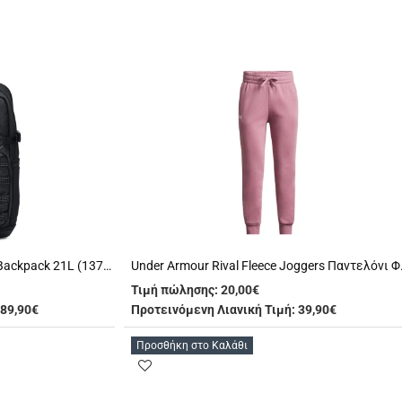
Under Armour Triumph Sport Backpack 21L (1372290 001)
Under Armour R
Τιμή πώλησης:
20,00€
 89,90€
Προτεινόμενη Λιανική Τιμή: 39,90€
Προσθήκη στο Καλάθι