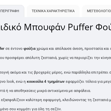
ΠΕΡΙΓΡΑΦΗ
ΤΕΧΝΙΚΑ ΧΑΡΑΚΤΗΡΙΣΤΙΚΑ
ΜΕΓΕΘΟΛΌΓΙΟ
ιδικό Μπουφάν Puffer Φο
fer
σε έντονο
φούξια
χρώμα και απόλαυσε άνεση, προστασία και 
σου προσφέρει απόλυτη ζεστασιά, χωρίς να περιορίζει την κίνη
τεγνή ακόμα και τις βροχερές μέρες, ενώ παράλληλα επιτρέπει 
ρνο look, ενώ η
κουκούλα 4 τμημάτων
εφαρμόζει τέλεια για μεγ
στά ή να αποθηκεύεις μικρά αντικείμενα με ασφάλεια.
α
εξασφαλίζουν καλύτερη εφαρμογή, κλειδώνοντας τη ζεστασιά 
ημένο σου κομμάτι για όλη τη σεζόν.