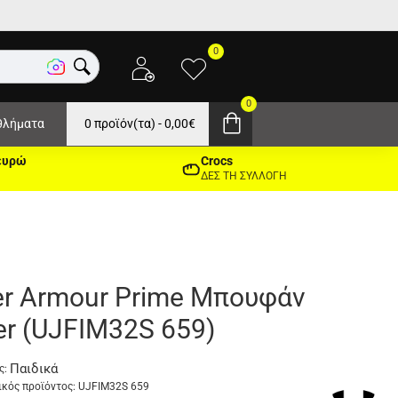
0
0
θλήματα
0 προϊόν(τα) - 0,00€
ευρώ
Crocs
ΔΕΣ ΤΗ ΣΥΛΛΟΓΗ
r Armour Prime Μπουφάν
er (UJFIM32S 659)
Παιδικά
ς:
κός προϊόντος:
UJFIM32S 659