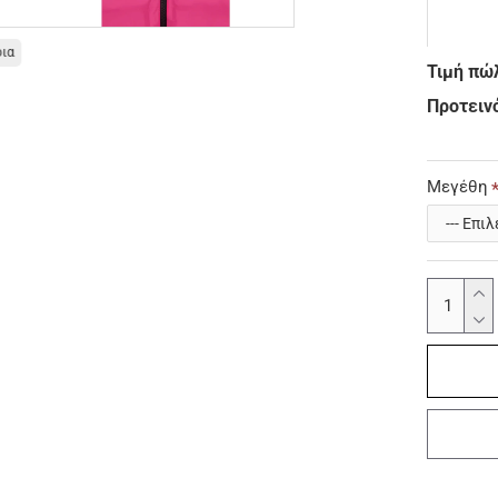
οια
Τιμή πώ
Προτεινό
Μεγέθη