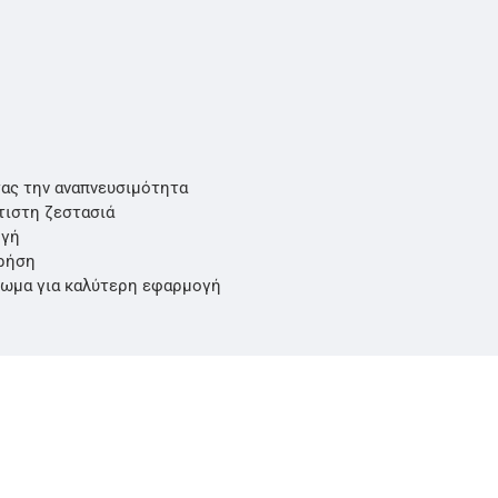
τας την αναπνευσιμότητα
τιστη ζεστασιά
ογή
χρήση
φωμα για καλύτερη εφαρμογή