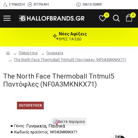
ΣΎΝΔΕΣΗ
ΕΓΓΡΑΦΉ
26510 02800
0
0
Νέες Αφίξεις
ΒΡΕΣ ΤΑ ΕΔΩ
Παπούτσια
Γυναικεία
The North Face Thermoball Tntmul5 Παντόφλες (NF0A3MKNKX71)
The North Face Thermoball Tntmul5
Παντόφλες (NF0A3MKNKX71)
OUTOFSTOCK
Δείτε παρόμοια
Γυναικεία, Παιδικά
Γένος:
Κωδικός προϊόντος:
NF0A3MKNKX71