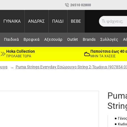
26510 02800
ΓΥΝΑΙΚΑ
ΑΝΔΡΑΣ
ΠΑΙΔΙ
BEBE
Αν
Παιδικά
Βρεφικά
Αξεσουάρ
Outlet
Brands
Συλλογές
Α
Hoka Collection
Παπούτσια έως 40 
ΠΡΟΛΑΒΕ ΤΩΡΑ
ΜΗΝ ΤΑ ΧΑΣΕΙΣ
ουχα
Puma Strings Everyday Εσώρουχο String 2-Τεμάχια (907854 0
Puma
Stri
Γένος
Κωδικ