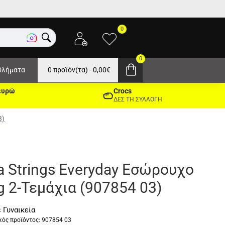
0
0
θλήματα
0 προϊόν(τα) - 0,00€
ευρώ
Crocs
ΔΕΣ ΤΗ ΣΥΛΛΟΓΗ
3)
 Strings Everyday Εσώρουχο
ng 2-Τεμάχια (907854 03)
Γυναικεία
:
ός προϊόντος:
907854 03