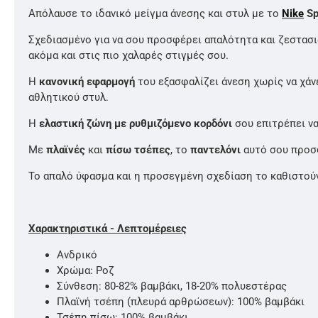
Απόλαυσε το ιδανικό μείγμα άνεσης και στυλ με το
Nike
Sp
Σχεδιασμένο για να σου προσφέρει απαλότητα και ζεστασι
ακόμα και στις πιο χαλαρές στιγμές σου.
Η
κανονική εφαρμογή
του εξασφαλίζει άνεση χωρίς να χάν
αθλητικού στυλ.
Η
ελαστική ζώνη με ρυθμιζόμενο κορδόνι
σου επιτρέπει ν
Με
πλαϊνές
και
πίσω τσέπες
, το
παντελόνι
αυτό σου προσφ
Το απαλό ύφασμα και η προσεγμένη σχεδίαση το καθιστούν 
Χαρακτηριστικά - Λεπτομέρειες
Ανδρικό
Χρώμα: Ροζ
Σύνθεση: 80-82% βαμβάκι, 18-20% πολυεστέρας
Πλαϊνή τσέπη (πλευρά αρθρώσεων): 100% βαμβάκι
Τσέπη πίσω: 100% βαμβάκι