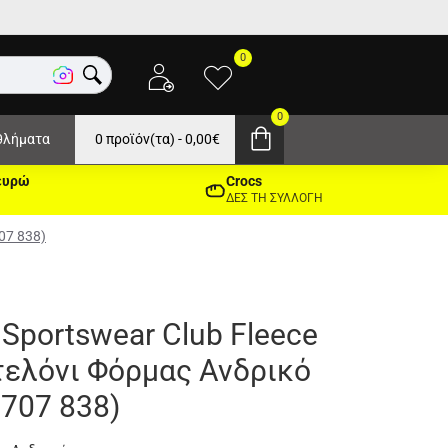
0
0
θλήματα
0 προϊόν(τα) - 0,00€
ευρώ
Crocs
ΔΕΣ ΤΗ ΣΥΛΛΟΓΗ
07 838)
 Sportswear Club Fleece
ελόνι Φόρμας Ανδρικό
707 838)