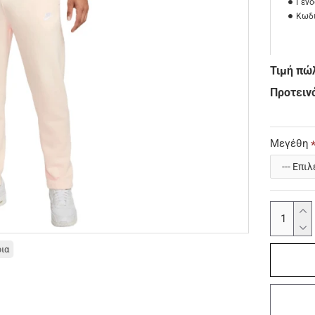
Γένο
Κωδι
Τιμή πώ
Προτεινό
Μεγέθη
οια