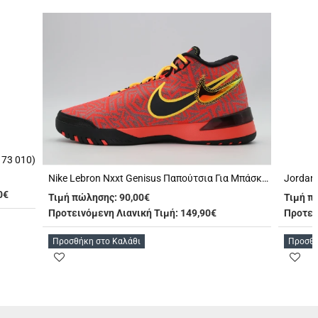
173 010)
Nike Lebron Nxxt Genisus Παπούτσια Για Μπάσκετ (HF0712 600)
0€
Τιμή πώλησης:
90,00€
Τιμή π
Προτεινόμενη Λιανική Τιμή: 149,90€
Προτει
Προσθήκη στο Καλάθι
Προσθή