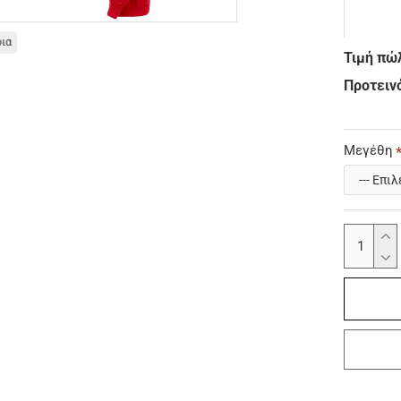
οια
Τιμή πώ
Προτεινό
Μεγέθη