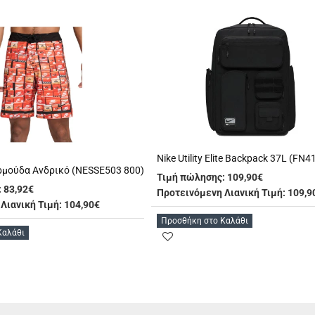
Nike Utility Elite Backpack 37L (FN4
ρμούδα Ανδρικό (NESSE503 800)
Τιμή πώλησης:
109,90€
:
83,92€
Προτεινόμενη Λιανική Τιμή: 109,9
Λιανική Τιμή: 104,90€
Προσθήκη στο Καλάθι
Καλάθι