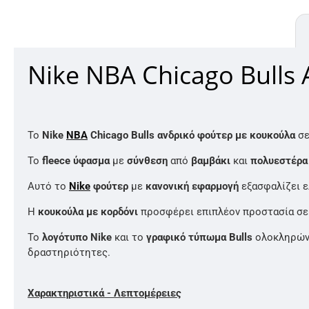
Nike NBA Chicago Bulls
Το
Nike
NBA
Chicago Bulls ανδρικό φούτερ με κουκούλα
σ
Το
fleece ύφασμα
με
σύνθεση
από
βαμβάκι
και
πολυεστέρα
Αυτό το
Nike
φούτερ
με
κανονική εφαρμογή
εξασφαλίζει ε
Η
κουκούλα με κορδόνι
προσφέρει επιπλέον προστασία σε
Το
λογότυπο Nike
και το
γραφικό τύπωμα Bulls
ολοκληρών
δραστηριότητες.
Χαρακτηριστικά - Λεπτομέρειες