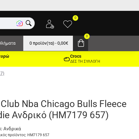
0
0
θλήματα
0 προϊόν(τα) - 0,00€
ευρώ
Crocs
ΔΕΣ ΤΗ ΣΥΛΛΟΓΗ
57)
 Club Nba Chicago Bulls Fleece
ie Ανδρικό (HM7179 657)
Ανδρικά
ς:
κός προϊόντος:
HM7179 657