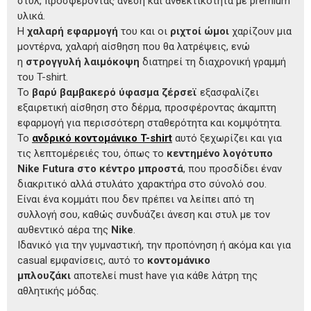
στυλ, προσφέροντας άνεση και ανθεκτικότητα με premium
υλικά.
Η
χαλαρή εφαρμογή
του και οι
ριχτοί ώμοι
χαρίζουν μια
μοντέρνα, χαλαρή αίσθηση που θα λατρέψεις, ενώ
η
στρογγυλή λαιμόκοψη
διατηρεί τη διαχρονική γραμμή
του T-shirt.
Το
βαρύ βαμβακερό ύφασμα ζέρσεϊ
εξασφαλίζει
εξαιρετική αίσθηση στο δέρμα, προσφέροντας άκαμπτη
εφαρμογή για περισσότερη σταθερότητα και κομψότητα.
Το
ανδρικό κοντομάνικο T-shirt
αυτό ξεχωρίζει και για
τις λεπτομέρειές του, όπως το
κεντημένο λογότυπο
Nike Futura στο κέντρο μπροστά
, που προσδίδει έναν
διακριτικό αλλά στυλάτο χαρακτήρα στο σύνολό σου.
Είναι ένα κομμάτι που δεν πρέπει να λείπει από τη
συλλογή σου, καθώς συνδυάζει άνεση και στυλ με τον
αυθεντικό αέρα της
Nike
.
Ιδανικό για την γυμναστική, την προπόνηση ή ακόμα και για
casual εμφανίσεις, αυτό το
κοντομάνικο
μπλουζάκι
αποτελεί must have για κάθε λάτρη της
αθλητικής μόδας.