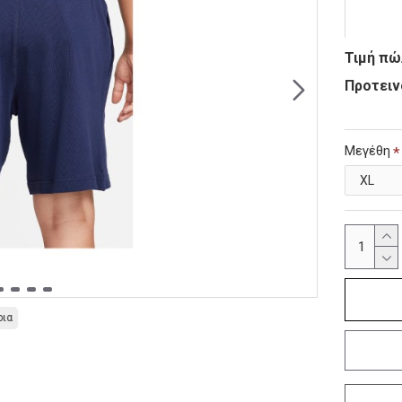
Τιμή πώ
Προτειν
Μεγέθη
οια