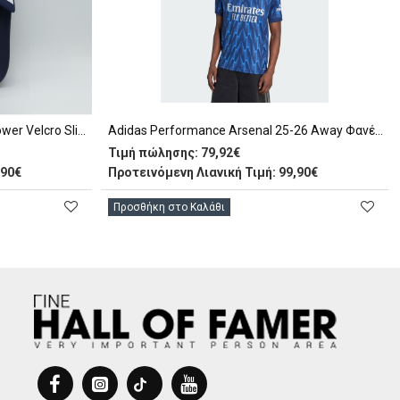
Adidas Performance Adilette Shower Velcro Slides Παντόφλες (KJ0051)
Adidas Performance Arsenal 25-26 Away Φανέλα Ομάδας Ανδρική (JI9511)
Τιμή πώλησης:
79,92€
,90€
Προτεινόμενη Λιανική Τιμή: 99,90€
Προσθήκη στο Καλάθι