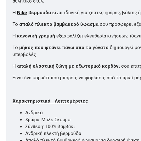
αθλητικό στυλ.
Η
Nike
βερμούδα
είναι ιδανική για ζεστές ημέρες, βόλτες 
Το
απαλό πλεκτό βαμβακερό ύφασμα
σου προσφέρει εξαι
Η
κανονική γραμμή
εξασφαλίζει ελευθερία κινήσεων, ιδανικ
Το
μήκος που φτάνει πάνω από το γόνατο
δημιουργεί μον
υπερβολές.
Η
απαλή ελαστική ζώνη με εξωτερικό κορδόνι
σου επιτρ
Είναι ένα κομμάτι που μπορείς να φορέσεις από το πρωί μέχ
Χαρακτηριστικά - Λεπτομέρειες
Ανδρικό
Χρώμα: Μπλε Σκούρο
Σύνθεση: 100% βαμβάκι
Ανδρική πλεκτή βερμούδα
Απαλό πλεκτό βαμβακερό ύφασμα για δροσερή άνεση