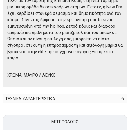
1920, με τον ιδρυτή της Ehrhardt Koch, στη Νέα Υόρκη με
μια μικρή ομάδα δεκατεσσάρων ατόμων. Έκτοτε, η New Era
έχει κερδίσει σταθερά σεβασμό και δημοτικότητα ανά τον
κόσμο, δίνοντας έμφαση στην εμφάνιση η οποία ειναι
εμπνευσμένη από την hip hop, ρετρό κόμικ και διάφορα
αμερικάνικα εμβλήματα του μπέιζμπολ και του μπάσκετ.
Όποια και αν είναι η επιλογή σας, μπορείτε να είστε
σίγουροι ότι αυτή η ευπροσάρμοστη και αξιόλογη μάρκα θα
βρίσκεται στην elite της σύγχρονης αγοράς για αρκετό
καιρό
ΧΡΩΜΑ: ΜΑΥΡΟ / ΛΕΥΚΟ
ΤΕΧΝΙΚΑ ΧΑΡΑΚΤΗΡΙΣΤΙΚΑ
ΜΕΓΕΘΟΛΌΓΙΟ