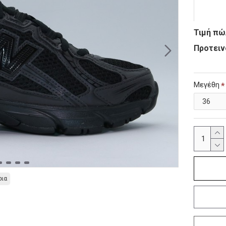
Τιμή πώ
Προτειν
Μεγέθη
οια