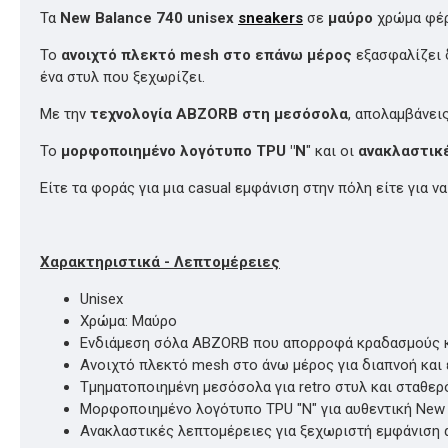
Τα
New Balance 740 unisex
sneakers
σε
μαύρο
χρώμα φέρ
Το
ανοιχτό πλεκτό mesh στο επάνω μέρος
εξασφαλίζει 
ένα στυλ που ξεχωρίζει.
Με την
τεχνολογία ABZORB στη μεσόσολα
, απολαμβάνει
Το
μορφοποιημένο λογότυπο TPU "N
" και οι
ανακλαστικέ
Είτε τα φοράς για μια casual εμφάνιση στην πόλη είτε για ν
Χαρακτηριστικά - Λεπτομέρειες
Unisex
Χρώμα: Μαύρο
Ενδιάμεση σόλα ABZORB που απορροφά κραδασμούς κ
Ανοιχτό πλεκτό mesh στο άνω μέρος για διαπνοή και
Τμηματοποιημένη μεσόσολα για retro στυλ και σταθερ
Μορφοποιημένο λογότυπο TPU "N" για αυθεντική New 
Ανακλαστικές λεπτομέρειες για ξεχωριστή εμφάνιση 