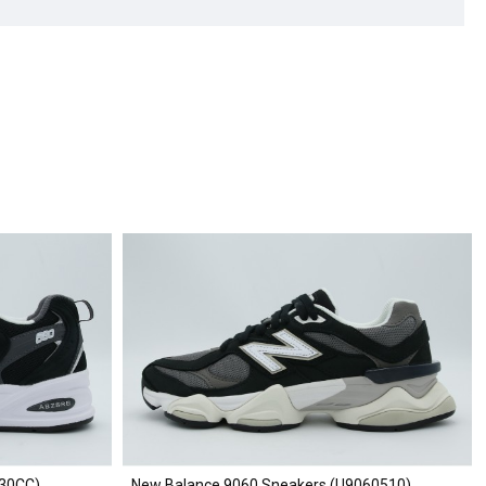
530CC)
New Balance 9060 Sneakers (U9060510)