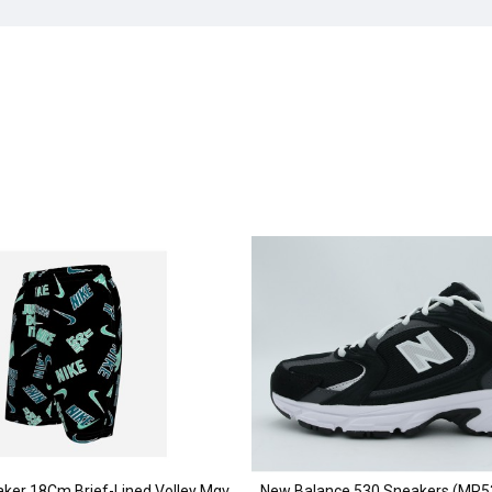
Nike Swim Breaker 18Cm Brief-Lined Volley Μαγιό Βερμούδα (NESSG814 001)
New Balance 530 Sneakers (MR