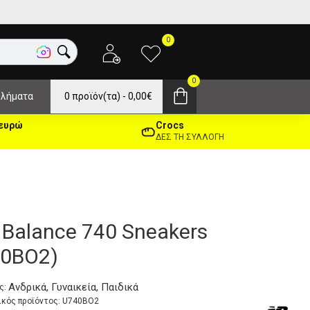
0
0
λήματα
0 προϊόν(τα) - 0,00€
 ευρώ
Crocs
ΔΕΣ ΤΗ ΣΥΛΛΟΓΗ
Balance 740 Sneakers
40BO2)
Ανδρικά, Γυναικεία, Παιδικά
ς:
κός προϊόντος:
U740BO2