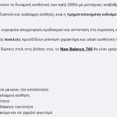
νουν τη δυναμική αισθητική των early 2000s με μοντέρνες αναβαθ
διαπνοή και ανάλαφρη αίσθηση, ενώ η
τμηματοποιημένη ενδιάμ
ς κορυφαία απορρόφηση κραδασμών και αντίσταση στη συμπίεση, κά
ς πινελιές
προσδίδουν premium χαρακτήρα και urban αισθητική π
α δώσεις στυλ στις βόλτες σου, το
New Balance 740
θα γίνει γρήγ
αι μειώνει την καταπόνηση
 ελαφριά αίσθηση
ότητα
Balance ταυτότητα
ακόμα και σε χαμηλό φωτισμό