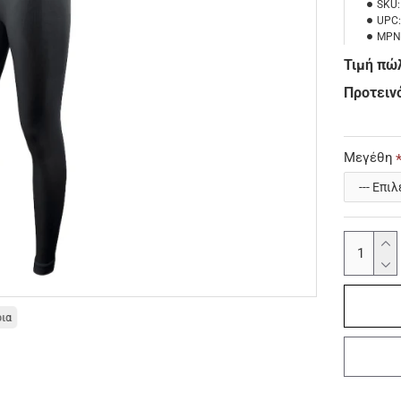
SKU:
UPC
MPN
Τιμή πώ
Προτεινό
Μεγέθη
οια