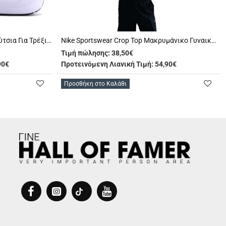
Nike Revolution 7 Αθλητικά Παπούτσια Για Τρέξιμο (FB7689 003)
Nike Sportswear Crop Top Μακρυμάνικο Γυναικείο (HF9507 010)
Τιμή πώλησης:
38,50€
90€
Προτεινόμενη Λιανική Τιμή: 54,90€
Προσθήκη στο Καλάθι