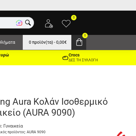
0
0
θλήματα
0 προϊόν(τα) - 0,00€
ευρώ
Crocs
ΔΕΣ ΤΗ ΣΥΛΛΟΓΗ
ing Aura Κολάν Ισοθερμικό
ικείο (AURA 9090)
Γυναικεία
ς:
κός προϊόντος:
AURA 9090