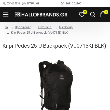
ΣΎΝΔΕΣΗ
ΕΓΓΡΑΦΉ
26510 02800
0
0
Προσφορές
Γυναικεία
Αξεσουάρ
Kilpi Pedes 25-U Backpack (VU0715KI BLK)
Kilpi Pedes 25-U Backpack (VU0715KI BLK)