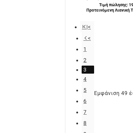
Τιμή πώλησης:
1
Προτεινόμενη Λιανική Τ
|<
<
1
2
3
4
5
Εμφάνιση 49 έ
6
7
8