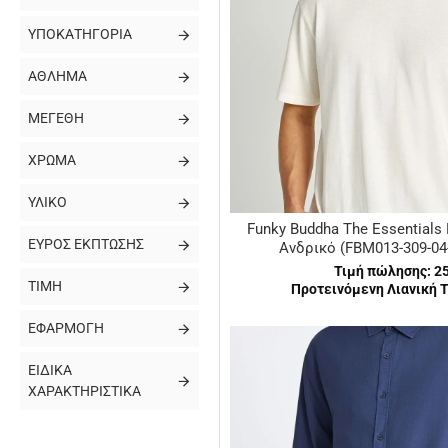
ΥΠΟΚΑΤΗΓΟΡΊΑ
ΆΘΛΗΜΑ
ΜΕΓΈΘΗ
ΧΡΏΜΑ
ΥΛΙΚΌ
Funky Buddha The Essentials R
ΕΎΡΟΣ ΈΚΠΤΩΣΗΣ
Ανδρικό (FBM013-309-04
Τιμή πώλησης:
2
ΤΙΜΉ
Προτεινόμενη Λιανική Τ
ΕΦΑΡΜΟΓΉ
ΕΙΔΙΚΆ
ΧΑΡΑΚΤΗΡΙΣΤΙΚΆ