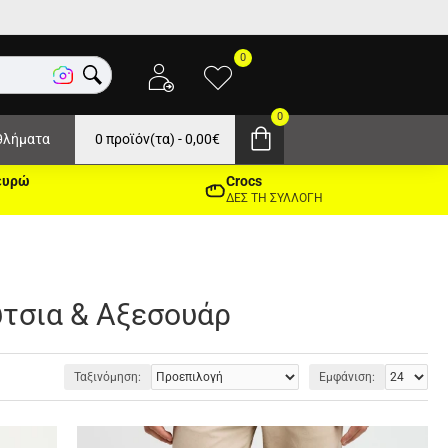
0
0
θλήματα
0 προϊόν(τα) - 0,00€
ευρώ
Crocs
ΔΕΣ ΤΗ ΣΥΛΛΟΓΗ
ύτσια & Αξεσουάρ
Ταξινόμηση:
Εμφάνιση: