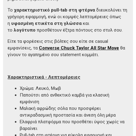
Το
χαρακτηριστικό pull-tab στη φτέρνα
διευκολύνει τη
γρήγορη εφαρμογή, ενώ οι κομψές λεπτομέρειες όπως
η
υφασμένη ετικέτα στη γλώσσα
και
το
λογότυπο
προσθέτουν έξτρα πόντους στο στυλ σου.
Είτε τα φορέσεις στις βόλτες σου είτε σε casual
εμφανίσεις, τα
Converse Chuck Taylor All Star Move
θα
γίνουν το αγαπημένο σου statement κομμάτι.
Χαρακτηριστικά - Λεπτομέρειες
Χρώμα: Λευκό, Μωβ
Παπούτσι από ανθεκτικό καμβά για κλασική
εμφάνιση
Μαλακή αφρώδης σόλα που προσφέρει
αντικραδασμική προστασία και άνεση όλη μέρα
Ελαφριά πλατφόρμα που προσθέτει ύψος χωρίς να
βαραίνει
Pull-tab στη φτέρνα για εύκολη εφαρμογή και