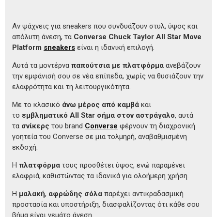
Αν ψάχνεις για sneakers που συνδυάζουν στυλ, ύψος και
απόλυτη άνεση, τα
Converse Chuck Taylor All Star Move
Platform
sneakers
είναι η ιδανική επιλογή.
Αυτά τα μοντέρνα
παπούτσια με πλατφόρμα
ανεβάζουν
την εμφάνισή σου σε νέα επίπεδα, χωρίς να θυσιάζουν την
ελαφρότητα και τη λειτουργικότητα.
Με το κλασικό
άνω μέρος από καμβά
και
το
εμβληματικό All Star σήμα στον αστράγαλο
, αυτά
τα
σνίκερς
του brand
Converse
φέρνουν τη διαχρονική
γοητεία του Converse σε μια τολμηρή, αναβαθμισμένη
εκδοχή.
Η
πλατφόρμα
τους προσθέτει ύψος, ενώ παραμένει
ελαφριά, καθιστώντας τα ιδανικά για ολοήμερη χρήση.
Η
μαλακή
,
αφρώδης σόλα
παρέχει αντικραδασμική
προστασία και υποστήριξη, διασφαλίζοντας ότι κάθε σου
βήμα είναι γεμάτο άνεση.