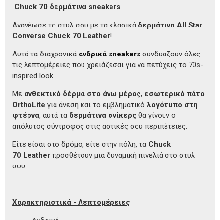
Chuck 70
δερμάτινα sneakers
.
Ανανέωσε το στυλ σου με τα κλασικά
δερμάτινα All Star
Converse Chuck 70 Leather
!
Αυτά τα διαχρονικά
ανδρικά sneakers
συνδυάζουν όλες
τις λεπτομέρειες που χρειάζεσαι για να πετύχεις το 70s-
inspired look.
Με
ανθεκτικό δέρμα στο άνω μέρος
,
εσωτερικό πάτο
OrthoLite
για άνεση και το εμβληματικό
λογότυπο στη
φτέρνα
, αυτά τα
δερμάτινα σνίκερς
θα γίνουν ο
απόλυτος σύντροφος στις αστικές σου περιπέτειες.
Είτε είσαι στο δρόμο, είτε στην πόλη, τα
Chuck
70
Leather
προσθέτουν μια δυναμική πινελιά στο στυλ
σου.
Χαρακτηριστικά - Λεπτομέρειες