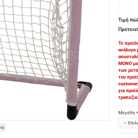
Τιμή πώ
Προτεινό
Το προϊό
ανάλογα 
αποστολή
ΜΟΝΟ με 
των μετα
του προϊ
customer
για προϊ
τραπεζικ
Μεγέθη
οια