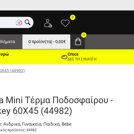
0
0
θλήματα
0 προϊόν(τα) - 0,00€
ευρώ
Crocs
ΔΕΣ ΤΗ ΣΥΛΛΟΓΗ
60X45 (44982)
a Mini Τέρμα Ποδοσφαίρου -
ey 60X45 (44982)
Ανδρικά, Γυναικεία, Παιδικά, Bebe
ς:
κός προϊόντος:
44982