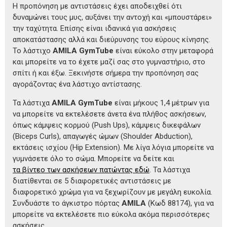
Η προπόνηση με αντιστάσεις έχει αποδειχθεί ότι
δυναμώνει τους μυς, αυξάνει την αντοχή και «μπουστάρει»
την ταχύτητα. Επίσης είναι ιδανικά για ασκήσεις
αποκατάστασης αλλά και διεύρυνσης του εύρους κίνησης.
Το λάστιχο
AMILA GymTube
είναι εύκολο στην μεταφορά
και μπορείτε να το έχετε μαζί σας στο γυμναστήριο, στο
σπίτι ή και έξω. Ξεκινήστε σήμερα την προπόνηση σας
αγοράζοντας ένα λάστιχο αντίστασης.
Τα λάστιχα
AMILA GymTube
είναι μήκους 1,4 μέτρων για
να μπορείτε να εκτελέσετε άνετα ένα πλήθος ασκήσεων,
όπως κάμψεις κορμού (Push Ups), κάμψεις δικεφάλων
(Biceps Curls), απαγωγές ώμων (Shoulder Abduction),
εκτάσεις ισχίου (Hip Extension). Με λίγα λόγια μπορείτε να
γυμνάσετε όλο το σώμα. Μπορείτε να δείτε και
τα βίντεο των ασκήσεων πατώντας εδώ
. Τα λάστιχα
διατίθενται σε 5 διαφορετικές αντιστάσεις με
διαφορετικό χρώμα για να ξεχωρίζουν με μεγάλη ευκολία.
Συνδυάστε το άγκιστρο πόρτας
AMILA
(Κωδ 88174), για να
μπορείτε να εκτελέσετε πιο εύκολα ακόμα περισσότερες
ασκήσεις.