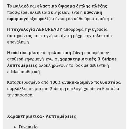
Το
μαλακό
και
ελαστικό ύφασμα διπλής πλέξης
προσφέρει ελευθερία κινήσεων, ενώ η
κανονική
εφαρμογή
εξασφαλίζει άνεση σε κάθε δραστηριότητα.
Η
τεχνολογία AEROREADY
απορροφά την υγρασία,
διατηρώντας σε στεγνή και άνετη μέχρι την τελευταία
επανάληψη.
Η
mid rise μέση
και η
ελαστική ζώνη
προσφέρουν
σταθερή εφαρμογή, ενώ οι
χαρακτηριστικές 3-Stripes
λεπτομέρειες
ολοκληρώνουν το look με αυθεντική
adidas αισθητική.
Κατασκευασμένο από
100% ανακυκλωμένο πολυεστέρα
,
συμβάλλει σε μια πιο βιώσιμη επιλογή χωρίς να θυσιάζει
την απόδοση.
Χαρακτηριστικά - Λεπτομέρειες
Γυναικείο