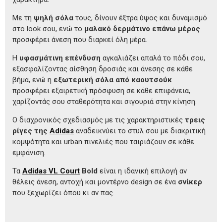
Με τη
ψηλή σόλα
τους, δίνουν έξτρα ύψος και δυναμισμό
στο look σου, ενώ το
μαλακό δερμάτινο επάνω μέρος
προσφέρει άνεση που διαρκεί όλη μέρα.
Η
υφασμάτινη επένδυση
αγκαλιάζει απαλά το πόδι σου,
εξασφαλίζοντας αίσθηση δροσιάς και άνεσης σε κάθε
βήμα, ενώ η
εξωτερική σόλα από καουτσούκ
προσφέρει εξαιρετική πρόσφυση σε κάθε επιφάνεια,
χαρίζοντάς σου σταθερότητα και σιγουριά στην κίνηση.
Ο διαχρονικός σχεδιασμός με τις χαρακτηριστικές
τρεις
ρίγες της
Adidas
αναδεικνύει το στυλ σου με διακριτική
κομψότητα και urban πινελιές που ταιριάζουν σε κάθε
εμφάνιση.
Τα
Adidas VL Court
Bold
είναι η ιδανική επιλογή αν
θέλεις άνεση, αντοχή και μοντέρνο design σε ένα
σνίκερ
που ξεχωρίζει όπου κι αν πας.