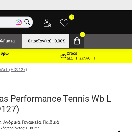
0
0
θλήματα
0 προϊόν(τα) - 0,00€
ευρώ
Crocs
ΔΕΣ ΤΗ ΣΥΛΛΟΓΗ
 Wb L (HD9127)
as Performance Tennis Wb L
9127)
Ανδρικά, Γυναικεία, Παιδικά
ς:
κός προϊόντος:
HD9127