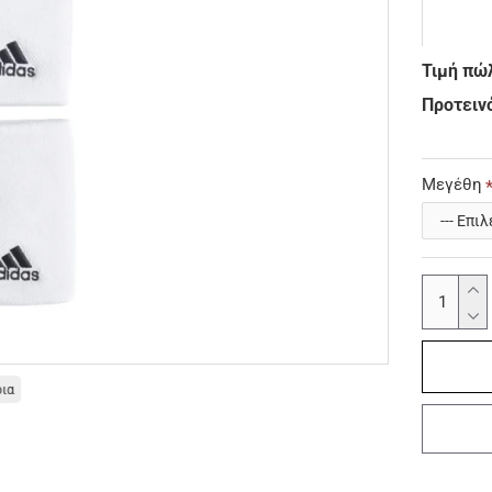
Τιμή πώ
Προτεινό
Μεγέθη
οια