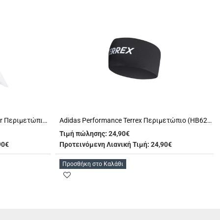
Adidas Performance Ten Tie P.b A.r Περιμετώπιο (HD9128)
Adidas Performance Terrex Περιμετώπιο (HB6256)
Τιμή πώλησης:
24,90€
90€
Προτεινόμενη Λιανική Τιμή: 24,90€
Προσθήκη στο Καλάθι