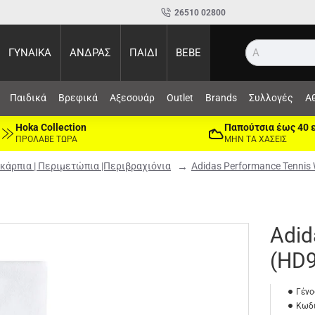
26510 02800
ΓΥΝΑΙΚΑ
ΑΝΔΡΑΣ
ΠΑΙΔΙ
BEBE
Αναζήτ
Παιδικά
Βρεφικά
Αξεσουάρ
Outlet
Brands
Συλλογές
Α
Hoka Collection
Παπούτσια έως 40 
ΠΡΟΛΑΒΕ ΤΩΡΑ
ΜΗΝ ΤΑ ΧΑΣΕΙΣ
κάρπια | Περιμετώπια |Περιβραχιόνια
Adidas Performance Tennis
Adid
(HD
Γένο
Κωδι