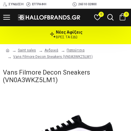
ΣΎΝΔΕΣΗ
ΕΓΓΡΑΦΉ
26510 02800
0
0
Νέες Αφίξεις
ΒΡΕΣ ΤΑ ΕΔΩ
Saint sales
Ανδρικά
Παπούτσια
Vans Filmore Decon Sneakers (VN0A3WKZ5LM1)
Vans Filmore Decon Sneakers
(VN0A3WKZ5LM1)