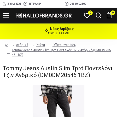
ΣΎΝΔΕΣΗ
ΕΓΓΡΑΦΉ
26510 02800
0
0
Νέες Αφίξεις
ΒΡΕΣ ΤΑ ΕΔΩ
Ανδρικά
Ρούχα
Offers over 30%
Tommy Jeans Austin Slim Tprd Παντελόνι Τζιν Ανδρικό (DM0DM205
46 1BZ)
Tommy Jeans Austin Slim Tprd Παντελόνι
Τζιν Ανδρικό (DM0DM20546 1BZ)