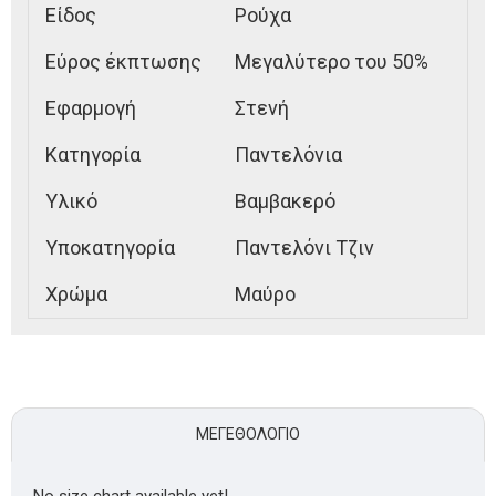
Είδος
Ρούχα
Εύρος έκπτωσης
Μεγαλύτερο του 50%
Εφαρμογή
Στενή
Κατηγορία
Παντελόνια
Υλικό
Βαμβακερό
Υποκατηγορία
Παντελόνι Τζιν
Χρώμα
Μαύρο
ΜΕΓΕΘΟΛΌΓΙΟ
No size chart available yet!