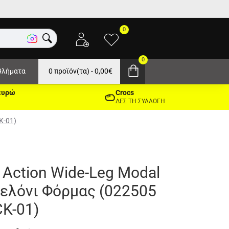
0
0
θλήματα
0 προϊόν(τα) - 0,00€
ευρώ
Crocs
ΔΕΣ ΤΗ ΣΥΛΛΟΓΗ
K-01)
 Action Wide-Leg Modal
ελόνι Φόρμας (022505
K-01)