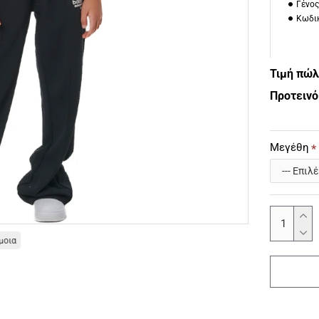
Γένος
Κωδικ
Τιμή πώ
Προτεινό
Μεγέθη
μοια