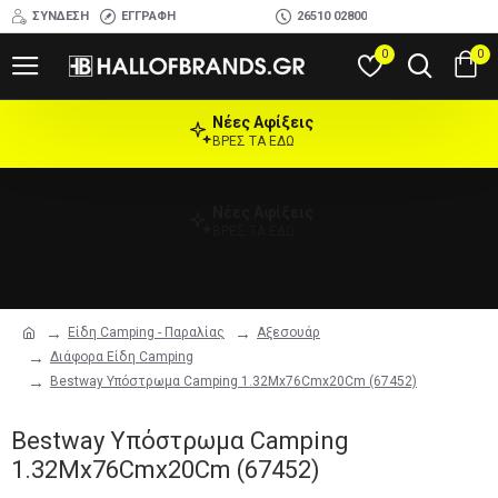
ΣΎΝΔΕΣΗ
ΕΓΓΡΑΦΉ
26510 02800
0
0
Νέες Αφίξεις
ΒΡΕΣ ΤΑ ΕΔΩ
Νέες Αφίξεις
ΒΡΕΣ ΤΑ ΕΔΩ
Είδη Camping - Παραλίας
Αξεσουάρ
Διάφορα Είδη Camping
Bestway Υπόστρωμα Camping 1.32Mx76Cmx20Cm (67452)
Bestway Υπόστρωμα Camping
1.32Mx76Cmx20Cm (67452)