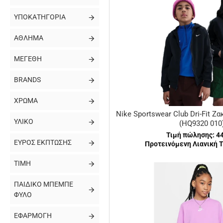
ΥΠΟΚΑΤΗΓΟΡΊΑ
ΆΘΛΗΜΑ
ΜΕΓΈΘΗ
BRANDS
ΧΡΏΜΑ
Nike Sportswear Club Dri-Fit 
ΥΛΙΚΌ
(HQ9320 010
Τιμή πώλησης:
4
ΕΎΡΟΣ ΈΚΠΤΩΣΗΣ
Προτεινόμενη Λιανική Τ
ΤΙΜΉ
ΠΑΙΔΙΚΌ ΜΠΕΜΠΈ
ΦΎΛΟ
ΕΦΑΡΜΟΓΉ