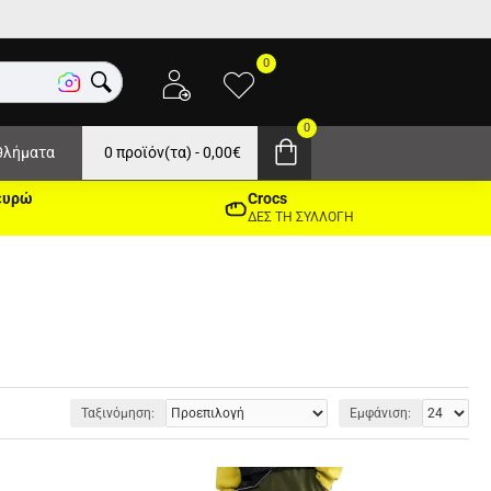
0
0
θλήματα
0 προϊόν(τα) - 0,00€
ευρώ
Crocs
ΔΕΣ ΤΗ ΣΥΛΛΟΓΗ
Ταξινόμηση:
Εμφάνιση: