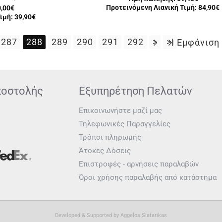
Προτεινόμενη Λιανική Τιμή: 84,90€
0,00€
ιμή: 39,90€
287
288
289
290
291
292
>
>|
Εμφάνιση 
ποστολής
Εξυπηρέτηση Πελατών
Επικοινωνήστε μαζί μας
Τηλεφωνικές Παραγγελίες
Τρόποι πληρωμής
Άτοκες Δόσεις
Επιστροφές - αρνήσεις παραλαβών
Όροι χρήσης παραλαβής από κατάστημα
Developed & Supported by
Aggelos Siafarikas