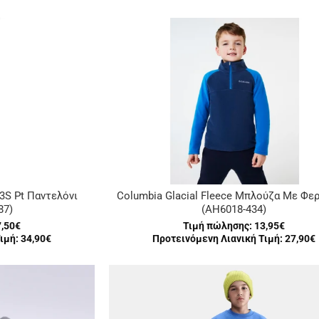
 3S Pt Παντελόνι
Columbia Glacial Fleece Μπλούζα Με Φε
87)
(AH6018-434)
7,50€
Τιμή πώλησης:
13,95€
ιμή: 34,90€
Προτεινόμενη Λιανική Τιμή: 27,90€