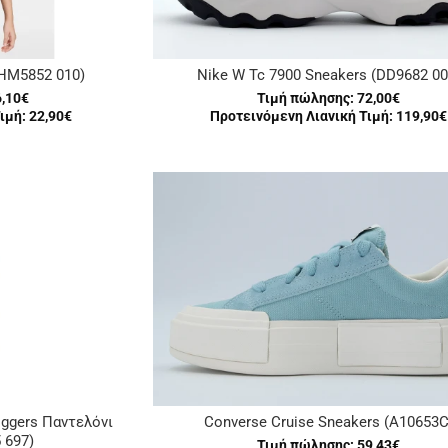
 (HM5852 010)
Nike W Tc 7900 Sneakers (DD9682 00
6,10€
Τιμή πώλησης:
72,00€
ιμή: 22,90€
Προτεινόμενη Λιανική Τιμή: 119,90€
oggers Παντελόνι
Converse Cruise Sneakers (A10653C
 697)
Τιμή πώλησης:
59,43€