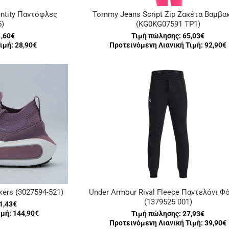
entity Παντόφλες
Tommy Jeans Script Zip Ζακέτα Βαμβα
)
(KG0KG07591 TP1)
1,60€
Τιμή πώλησης:
65,03€
ιμή: 28,90€
Προτεινόμενη Λιανική Τιμή: 92,90€
ers (3027594-521)
Under Armour Rival Fleece Παντελόνι Φ
(1379525 001)
1,43€
μή: 144,90€
Τιμή πώλησης:
27,93€
Προτεινόμενη Λιανική Τιμή: 39,90€