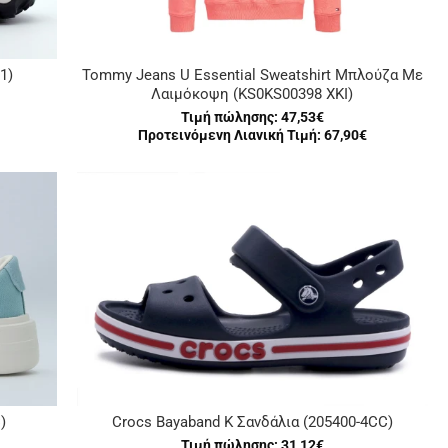
1)
Tommy Jeans U Essential Sweatshirt Μπλούζα Με
Λαιμόκοψη (KS0KS00398 XKI)
Τιμή πώλησης:
47,53€
Προτεινόμενη Λιανική Τιμή: 67,90€
)
Crocs Bayaband K Σανδάλια (205400-4CC)
Τιμή πώλησης:
31,12€