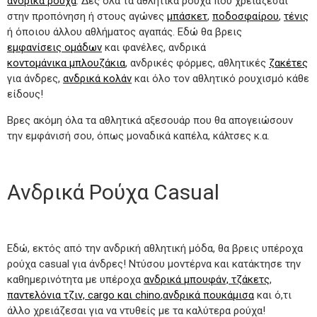
ανδρικά ρούχα
. Δες όλα τα αθλητικά ρούχα που χρειάζεσαι
στην προπόνηση ή στους αγώνες
μπάσκετ
,
ποδοσφαίρου
,
τένις
ή όποιου άλλου αθλήματος αγαπάς. Εδώ θα βρεις
εμφανίσεις ομάδων
και φανέλες, ανδρικά
κοντομάνικα μπλουζάκια
, ανδρικές φόρμες, αθλητικές
ζακέτες
για άνδρες,
ανδρικά κολάν
και όλο τον αθλητικό ρουχισμό κάθε
είδους!
Βρες ακόμη όλα τα αθλητικά αξεσουάρ που θα απογειώσουν
την εμφάνισή σου, όπως μοναδικά καπέλα, κάλτσες κ.α.
Ανδρικά Ρούχα Casual
Εδώ, εκτός από την ανδρική αθλητική μόδα, θα βρεις υπέροχα
ρούχα casual για άνδρες! Ντύσου μοντέρνα και κατάκτησε την
καθημερινότητα με υπέροχα
ανδρικά μπουφάν, τζάκετς
,
παντελόνια τζιν, cargo και chino
,
ανδρικά πουκάμισα
και ό,τι
άλλο χρειάζεσαι για να ντυθείς με τα καλύτερα ρούχα!