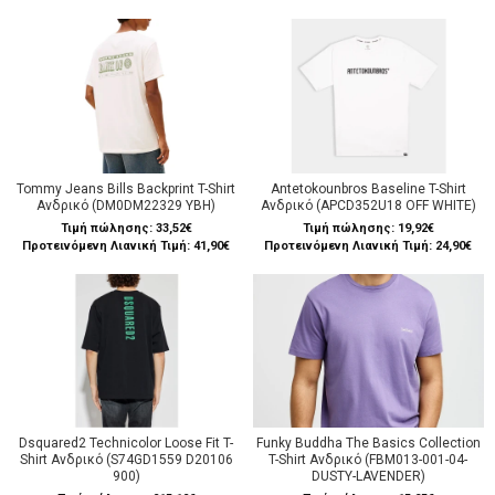
Tommy Jeans Bills Backprint T-Shirt
Antetokounbros Baseline T-Shirt
Ανδρικό (DM0DM22329 YBH)
Ανδρικό (APCD352U18 OFF WHITE)
Τιμή πώλησης:
33,52€
Τιμή πώλησης:
19,92€
Προτεινόμενη Λιανική Τιμή: 41,90€
Προτεινόμενη Λιανική Τιμή: 24,90€
Dsquared2 Technicolor Loose Fit T-
Funky Buddha The Basics Collection
Shirt Ανδρικό (S74GD1559 D20106
T-Shirt Ανδρικό (FBM013-001-04-
900)
DUSTY-LAVENDER)