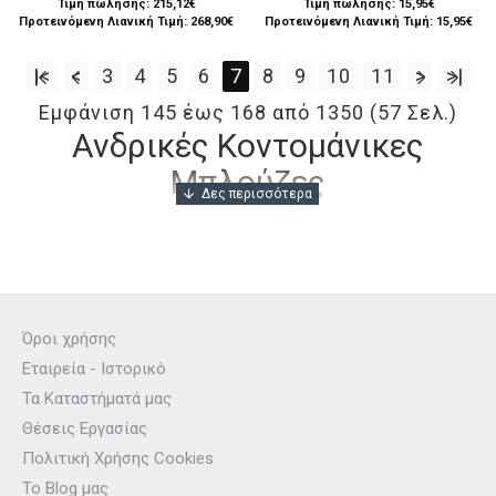
Τιμή πώλησης:
215,12€
Τιμή πώλησης:
15,95€
Προτεινόμενη Λιανική Τιμή: 268,90€
Προτεινόμενη Λιανική Τιμή: 15,95€
|<
<
3
4
5
6
7
8
9
10
11
>
>|
Εμφάνιση 145 έως 168 από 1350 (57 Σελ.)
Ανδρικές Κοντομάνικες
Μπλούζες
Βρες εδώ όλα τα επώνυμα Κοντομάνικα Μπλουζάκια και
αγόρασέ τα στις καλύτερες τιμές.
Όροι χρήσης
Εταιρεία - Ιστορικό
Αν ψάχνεις
απλό T-shirt
ή
T-shirt με Polo γιακά
, είσαι στο
Τα Καταστήματά μας
σωστό σημείο.
Θέσεις Εργασίας
Διάλεξε το δικό σου μπλουζάκι με
κανονική
,
άνετη
,
oversized
ή
Πολιτική Χρήσης Cookies
στενή εφαρμογή
σε όλα τα χρώματα από τα αγαπημένα σου
Το Blog μας
Brands.