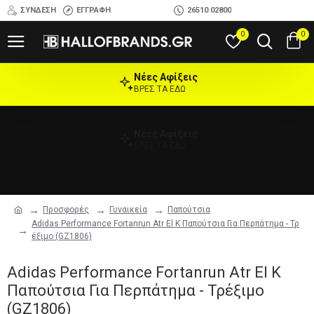
ΣΎΝΔΕΣΗ
ΕΓΓΡΑΦΉ
26510 02800
0
0
Νέες Αφίξεις
ΒΡΕΣ ΤΑ ΕΔΩ
Νέες Αφίξεις
ΒΡΕΣ ΤΑ ΕΔΩ
Προσφορές
Γυναικεία
Παπούτσια
Adidas Performance Fortanrun Atr El K Παπούτσια Για Περπάτημα - Τρ
έξιμο (GZ1806)
Adidas Performance Fortanrun Atr El K
Παπούτσια Για Περπάτημα - Τρέξιμο
(GZ1806)