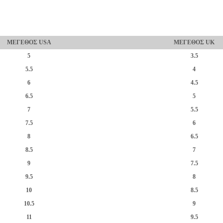
ΜΕΓΕΘΟΣ USA
ΜΕΓΕΘΟΣ UK
5
3.5
5.5
4
6
4.5
6.5
5
7
5.5
7.5
6
8
6.5
8.5
7
9
7.5
9.5
8
10
8.5
10.5
9
11
9.5