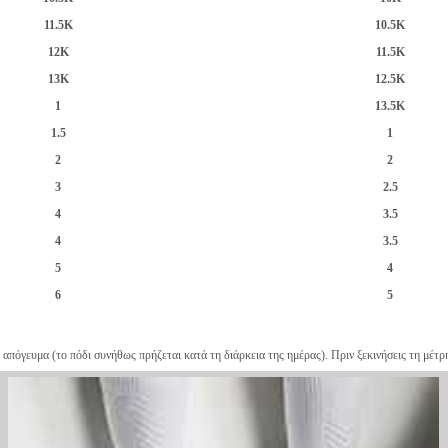
11.5K
10.5K
12K
11.5K
13K
12.5K
1
13.5K
1.5
1
2
2
3
2.5
4
3.5
4
3.5
5
4
6
5
 απόγευμα (το πόδι συνήθως πρήζεται κατά τη διάρκεια της ημέρας). Πριν ξεκινήσεις τη μέτρ