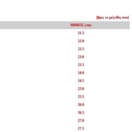
[βρες το μέγεθός σου]
ΜΗΚΟΣ (cm)
21.5
22.0
22.5
23.0
23.5
24.0
24.5
25.0
25.5
26.0
26.5
27.0
27.5