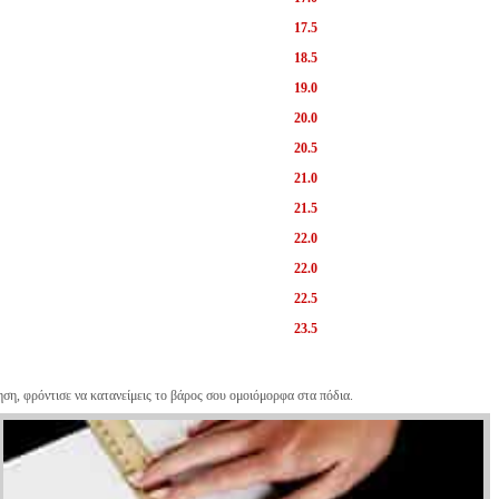
17.5
18.5
19.0
20.0
20.5
21.0
21.5
22.0
22.0
22.5
23.5
ηση, φρόντισε να κατανείμεις το βάρος σου ομοιόμορφα στα πόδια.