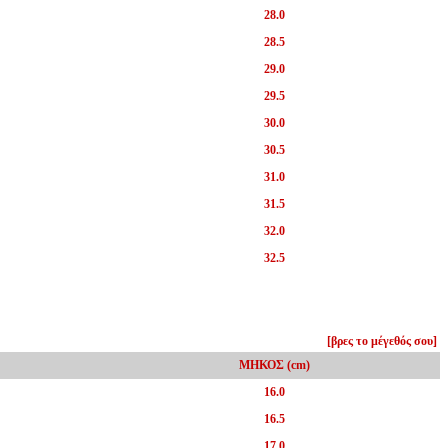
28.0
28.5
29.0
29.5
30.0
30.5
31.0
31.5
32.0
32.5
[βρες το μέγεθός σου]
ΜΗΚΟΣ (cm)
16.0
16.5
17.0